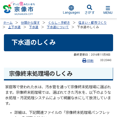
Languages
MENU
さがす
ホーム
分類から探す
くらし・手続き
住まい・都市づくり
上下水道
下水道
下水道について
下水道のしくみ
下水道のしくみ
最終更新日：
2016年11月8日
（ID:2044）
印刷
宗像終末処理場のしくみ
家庭等で使われた水は、汚水管を通って宗像終末処理場に運ばれ
ます。宗像終末処理場では、運ばれてきた汚水を、以下のような
水処理・汚泥処理システムによって綺麗な水にして放流していま
す。
詳細は、下記関連ファイルの「宗像終末処理場パンフレッ