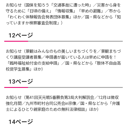
お知らせ（国保を知ろう「交通事故に遭った時」／災害から身を
守るために「日頃の備え」「情報収集」「早めの避難」／市から
「わくわく体験報告会発表団体募集」ほか／国・県などから「知
っていますか検察審査会制度」）
12ページ
お知らせ（景観はみんなのもの美しいまちづくりを／景観まちづ
くり講座受講者募集／申請書が届いている人は早めに申請を！
「臨時福祉給付金の支給申請」／国・県などから「肢体不自由高
校奨学生募集」ほか）
13ページ
お知らせ（第41回天元戦5番勝負第3局大判解説会／12月は徴収
強化月間／九州市町村合同公売会in宗像／国・県などから「弁護
士によるひとり親家庭のための無料法律相談」ほか）
14ページ