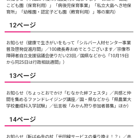
こども園（保育利用）」「病後児保育事業」「私立大島へき地保
育所」「幼稚園・認定子ども園（教育利用）」等の案内）
12ページ
お知らせ（健康で生きがいをもって「シルバー人材センター事業
普及啓発促進月間」／100歳長寿おめでとうございます／宗像市
障碍者自立支援協議会便りだい23回／国県などから「10月19日
から同25日は行政相談週間」）
13ページ
お知らせ（ちょっとおでかけ「むなかた絆フェスタ」／共感と仲
間を集めるファンドレイジング講座／国・県などから「県農業大
学校養成科入学試験」／伝言板「みかん狩り参加者募集」ほか）
14ページ
お知らせ（転ばぬ先の杖「光回線サービスの乗り換え！？」／赤