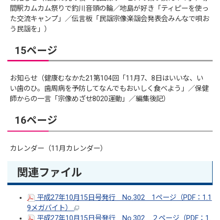
間駅カムカム祭りで釣川音頭の輪／地島が好き「ティピーを使っ
た交流キャンプ」／伝言板「民謡宗像楽謡会発表会みんなで唄お
う民謡を」）
15ページ
お知らせ（健康むなかた21第104回「11月7、8日はいいな、い
い歯のひ。歯周病を予防してなんでもおいしく食べよう」／保健
師からの一言「宗像めざせ8020運動」／編集後記）
16ページ
カレンダー（11月カレンダー）
関連ファイル
平成27年10月15日号発行 No.302 1ページ（PDF：1.1
9メガバイト）
平成27年10月15日号発行 No.302 ２ページ（PDF：1.