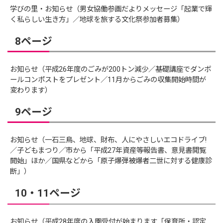
学びの里・お知らせ（男女協働参画だよりメッセージ「起業で輝
く私らしい生き方」／地球を旅する文化祭参加者募集）
8ページ
お知らせ（平成26年度のごみが200トン減少／基礎講座でダンボ
ールコンポストをプレゼント／11月からごみの収集開始時間が
変わります）
9ページ
お知らせ（一石三鳥、地球、財布、人にやさしいエコドライブ!
／子どもまつり／市から「平成27年資産等報告書、意見書閲覧
開始」ほか／国県などから「原子爆弾被爆者二世に対する健康診
断」）
10・11ページ
お知らせ（平成28年度の入園受付が始まります「保育所・認定