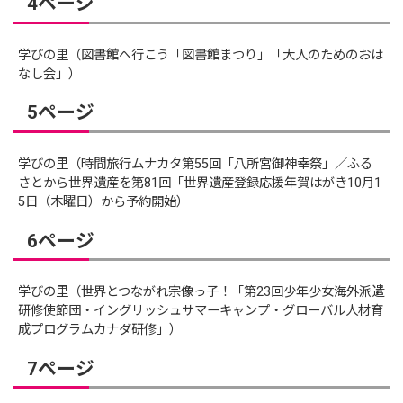
4ページ
学びの里（図書館へ行こう「図書館まつり」「大人のためのおは
なし会」）
5ページ
学びの里（時間旅行ムナカタ第55回「八所宮御神幸祭」／ふる
さとから世界遺産を第81回「世界遺産登録応援年賀はがき10月1
5日（木曜日）から予約開始）
6ページ
学びの里（世界とつながれ宗像っ子！「第23回少年少女海外派遣
研修使節団・イングリッシュサマーキャンプ・グローバル人材育
成プログラムカナダ研修」）
7ページ