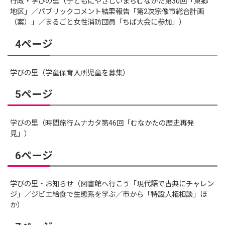
行政・学びの里（子どもにやさしいまちむなかた第30回「東郷
地区」／パブリックコメント結果報告「第2次宗像市総合計画
（案）」／まるごと女性消防団員「ちば大会に参加」）
4ページ
学びの里（学童保育入所児童を募集）
5ページ
学びの里（時間旅行ムナカタ第46回「むなかたの歴史再発
見」）
6ページ
学びの里・お知らせ（図書館へ行こう「現代語で古典にチャレン
ジ」／ジビエ給食で生態系を学ぶ／市から「特設人権相談」ほ
か）