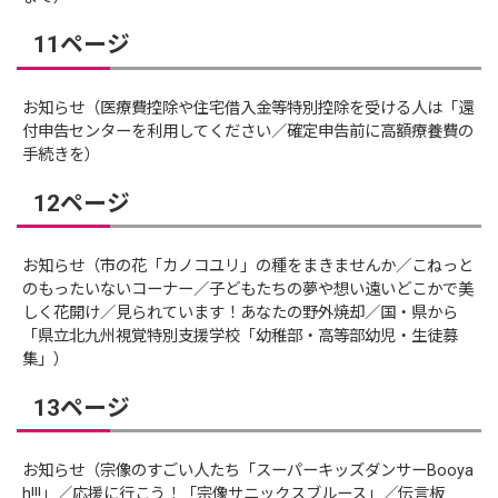
11ページ
お知らせ（医療費控除や住宅借入金等特別控除を受ける人は「還
付申告センターを利用してください／確定申告前に高額療養費の
手続きを）
12ページ
お知らせ（市の花「カノコユリ」の種をまきませんか／こねっと
のもったいないコーナー／子どもたちの夢や想い遠いどこかで美
しく花開け／見られています！あなたの野外焼却／国・県から
「県立北九州視覚特別支援学校「幼稚部・高等部幼児・生徒募
集」）
13ページ
お知らせ（宗像のすごい人たち「スーパーキッズダンサーBooya
h!!!」／応援に行こう！「宗像サニックスブルース」／伝言板