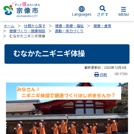
Languages
MENU
さがす
ホーム
分類から探す
健康・医療・福祉
健康・食育
健康づくり・健康相談
運動・体力づくり
むなかた二ギニギ体操
むなかた二ギニギ体操
最終更新日：
2020年12月3日
（ID:1733）
印刷