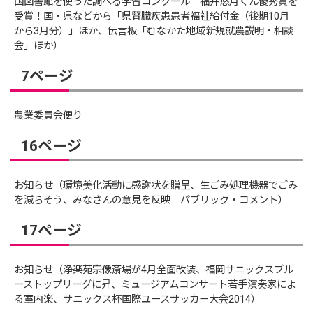
国図書館を使った調べる学習コンクール 福井悠月くん優秀賞を
受賞！国・県などから「県腎臓疾患患者福祉給付金（後期10月
から3月分）」ほか、伝言板「むなかた地域新規就農説明・相談
会」ほか）
7ページ
農業委員会便り
16ページ
お知らせ（環境美化活動に感謝状を贈呈、生ごみ処理機器でごみ
を減らそう、みなさんの意見を反映 パブリック・コメント）
17ページ
お知らせ（浄楽苑宗像斎場が4月全面改装、福岡サニックスブル
ーストップリーグに昇、ミュージアムコンサート若手演奏家によ
る室内楽、サニックス杯国際ユースサッカー大会2014）