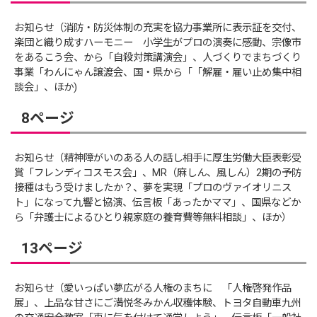
お知らせ（消防・防災体制の充実を協力事業所に表示証を交付、
楽団と織り成すハーモニー 小学生がプロの演奏に感動、宗像市
をあるこう会、から「自殺対策講演会」、人づくりでまちづくり
事業「わんにゃん譲渡会、国・県から「「解雇・雇い止め集中相
談会」、ほか)
8ページ
お知らせ（精神障がいのある人の話し相手に厚生労働大臣表彰受
賞「フレンディコスモス会」、MR（麻しん、風しん）2期の予防
接種はもう受けましたか？、夢を実現「プロのヴァイオリニス
ト」になって九響と協演、伝言板「あったかママ」、国県などか
ら「弁護士によるひとり親家庭の養育費等無料相談」、ほか）
13ページ
お知らせ（愛いっぱい夢広がる人権のまちに 「人権啓発作品
展」、上品な甘さにご満悦冬みかん収穫体験、トヨタ自動車九州