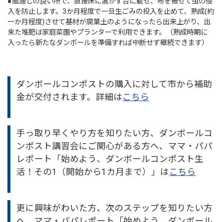
●風通しの良い所で、直接床に置かず台に載せ、布を被せて虫の侵
入を防止します。3か月程度で一旦生ごみの投入を止めて、熟成(約
一か月程度)させて基材が腐葉土のようになったら出来上がり、出
来た堆肥は家庭菜園やプランターで利用できます。（熟成時期に
入ったら新たなダンボールを準備すれば中断せず継続できます）
ダンボールコンポストの購入に対して市から補助
金が交付されます。詳細は
こちら
手っ取り早くやり方を知りたい方、ダンボールコ
ンポスト講習会にご関心がある方へ、ママ・パパ
レポート「始めよう、ダンボールコンポスト生
活！その1（開始から1カ月まで）」は
こちら
更に興味がわいた方、次のステップを知りたい方
へ、ママ・パパレポート「始めよう、ダンボール