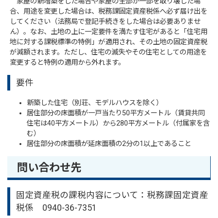
家屋の新増築をした場合や家屋の全部か一部を取り壊した場
合、用途を変更した場合は、税務課固定資産税係へ必ず届け出を
してください（法務局で登記手続きをした場合は必要ありませ
ん）。なお、土地の上に一定要件を満たす住宅があると「住宅用
地に対する課税標準の特例」が適用され、その土地の固定資産税
が減額されます。ただし、住宅の滅失やその住宅としての用途を
変更すると特例の適用から外れます。
要件
新築した住宅（別荘、モデルハウスを除く）
居住部分の床面積が一戸当たり50平方メートル（賃貸共同
住宅は40平方メートル）から280平方メートル（付属家を含
む）
居住部分の床面積が延床面積の2分の1以上であること
問い合わせ先
固定資産税の課税内容について：税務課固定資産
税係 0940-36-7351