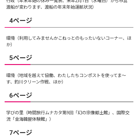
行政（年末年始の休み一覧表、来年2月1日（水曜日）から市営
渡船が変わります、渡船の年末年始運航状況）
4ページ
環境（利用してみませんかこねっとのもったいないコーナー、ほ
か）
5ページ
環境（地域を越えて協働、わたしたちコンポストを使ってま～
す、釣川クリーン作戦、ほか）
6ページ
学びの里（時間旅行ムナカタ第9回「幻の宗像郷土館」、国際交
流「金海韓屋体験館」）
7ページ