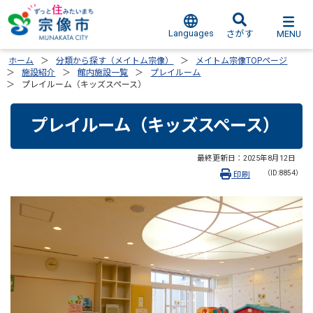
Languages
MENU
さがす
ホーム
分類から探す（メイトム宗像）
メイトム宗像TOPページ
施設紹介
館内施設一覧
プレイルーム
プレイルーム（キッズスペース）
プレイルーム（キッズスペース）
最終更新日：
2025年8月12日
（ID:8854）
印刷