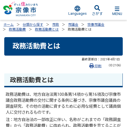
Languages
MENU
さがす
ホーム
分類から探す
市政
市議会
宗像市議会
政務活動費
政務活動費とは
政務活動費とは
政務活動費とは
最終更新日：
2021年4月1日
（ID:2106）
印刷
政務活動費とは
政務活動費は、地方自治法第100条第14項から第16項及び宗像市
議会政務活動費の交付に関する条例に基づき、宗像市議会議員の
調査研究、その他の活動に資するために必用な経費として議員個
人に交付されるものです。
注：地方自治法の一部改正に伴い、名称がこれまでの「政務調査
費」から「政務活動費」に改められ、政務活動費を充てることが