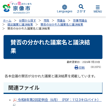
Languages
MENU
さがす
ホーム
分類から探す
市政
市議会
宗像市議会
提出議案と議決結果
賛否の分かれた議案名と議決結果
賛否の分かれた議案名と議決結果
賛否の分かれた議案名と議決結
果
最終更新日：
2026年7月23日
（ID:2075）
印刷
各本会議の賛否が分かれた議案と議決結果を掲載しています。
関連ファイル
令和8年第2回定例会（6月）（PDF：112.3キロバイト）