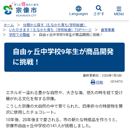
Languages
MENU
さがす
ホーム
分類から探す（むなかた育ち/学校給食）
いただきます！むなかた育ち（学校給食）TOPページ
食育事業
学校での取組
自由ヶ丘中学校9年生が商品開発に挑戦！
自由ヶ丘中学校9年生が商品開発
に挑戦！
最終更新日：
2026年1月5日
（ID:9473）
印刷
エネルギー溢れる豊かな自然や、大きな海、悠久の時を経て受け
継がれる文化を有する宗像。
こうした宗像の大自然の中で育てられた、四季折々の特産物を贅
沢に使用したチョコレート。
10年後、20年後まで愛される、市の新たな特産品を作ろうと、
宗像市自由ヶ丘中学校の141人が挑戦しました。