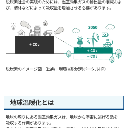
脱炭素社会の実現のためには、温室効果ガスの排出量の削減およ
び、植林などによって吸収量を増加させる必要があります。
脱炭素のイメージ図 （出典：環境省脱炭素ポータルHP）
地球温暖化とは
地球の
周
りにある温室
効果
ガスは、地球から
宇宙
に逃げる
熱
を
吸収する作用があります。