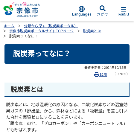
Languages
MENU
さがす
ホーム
分類から探す（脱炭素ポータル）
宗像市脱炭素ポータルサイトTOPページ
脱炭素とは
脱炭素ってなに？
脱炭素ってなに？
最終更新日：
2024年10月2日
（ID:7691）
印刷
脱炭素とは
脱炭素とは、地球温暖化の原因となる、二酸化炭素などの温室効
果ガスの「排出量」から、森林などによる「吸収量」を差し引い
た合計を実質ゼロにすることを言います。
「脱炭素」の他、「ゼロカーボン」や「カーボンニュートラル」
とも呼ばれます。