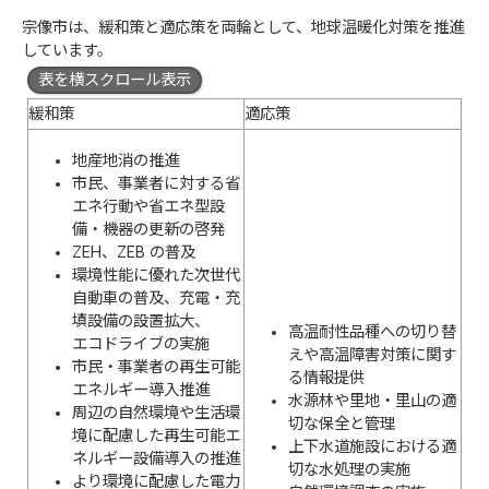
宗像市は、緩和策と適応策を両輪として、地球温暖化対策を推進
しています。
表を横スクロール表示
緩和策
適応策
地産地消の推進
市民、事業者に対する省
エネ行動や省エネ型設
備・機器の更新の啓発
ZEH、ZEB の普及
環境性能に優れた次世代
自動車の普及、充電・充
填設備の設置拡大、
高温耐性品種への切り替
エコドライブの実施
えや高温障害対策に関す
市民・事業者の再生可能
る情報提供
エネルギー導入推進
水源林や里地・里山の適
周辺の自然環境や生活環
切な保全と管理
境に配慮した再生可能エ
上下水道施設における適
ネルギー設備導入の推進
切な水処理の実施
より環境に配慮した電力