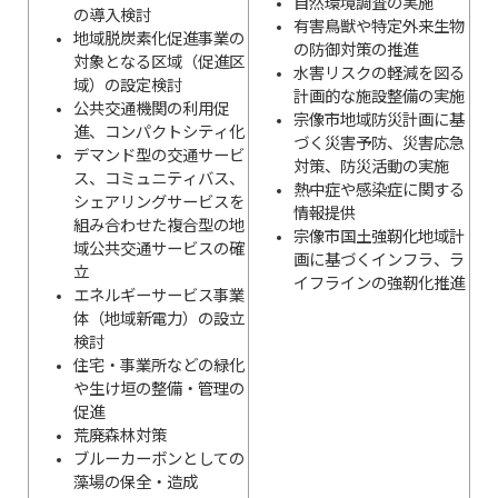
自然環境調査の実施
の導入検討
有害鳥獣や特定外来生物
地域脱炭素化促進事業の
の防御対策の推進
対象となる区域（促進区
水害リスクの軽減を図る
域）の設定検討
計画的な施設整備の実施
公共交通機関の利用促
宗像市地域防災計画に基
進、コンパクトシティ化
づく災害予防、災害応急
デマンド型の交通サービ
対策、防災活動の実施
ス、コミュニティバス、
熱中症や感染症に関する
シェアリングサービスを
情報提供
組み合わせた複合型の地
宗像市国土強靭化地域計
域公共交通サービスの確
画に基づくインフラ、ラ
立
イフラインの強靭化推進
エネルギーサービス事業
体（地域新電力）の設立
検討
住宅・事業所などの緑化
や生け垣の整備・管理の
促進
荒廃森林対策
ブルーカーボンとしての
藻場の保全・造成