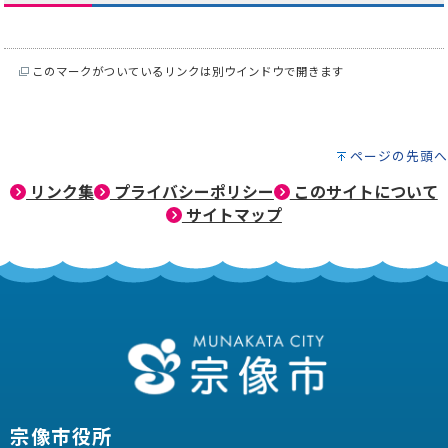
このマークがついているリンクは別ウインドウで開きます
ページの先頭へ
リンク集
プライバシーポリシー
このサイトについて
サイトマップ
宗像市役所