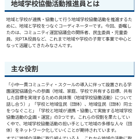
地域学校協働活動推進員とは
地域と学校が連携・協働して行う地域学校協働活動を推進するた
めに、地域と学校をつなぐコーディネーターです。今回、委嘱し
たのは、コミュニティ運営協議会の関係者、民生委員・児童委
員、元PTA役員など、これまで地域や学校の子育て事業で中心と
なって活躍してきたみなさんです。
主な役割
「小中一貫コミュニティ・スクールの導入に伴って設置される学
園運営協議会への参画（地域、家庭、学校で共有する目標、共有
した目標を実現するための具体策〈地域学校協働活動〉について
話し合う）」「学校と地域住民（団体）、地域住民（団体）同士
をつなぐこと」「学校と地域が連携・協働して実施する地域学校
協働活動の企画・運営」の3つです。これらの役割を果たしてい
く中で、地域学校協働活動の担い手として地域の多様な人々（団
体）をネットワーク化していくことが期待されています。
すでに地域の活動に取り組んでいる人、これから地域の活動に取