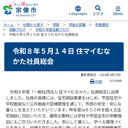
Languages
MENU
さがす
ホーム
分類から探す
市政
市長の部屋
市長通信
活動ブログ
令和８年度活動ブログ
令和８年５月１４日 住マイむなかた社員総会
令和８年５月１４日 住マイむな
かた社員総会
最終更新日：
2026年5月29日
（ID:9988）
印刷
令和８年度「一般社団法人 住マイむなかた」社員総会に出席
しました。社員の皆様には、住宅相談事業をはじめ、市営住宅や
学校施設など公共施設の営繕管理を通じて、市民の安全・安心な
暮らしを支えていただいています。昨年度は６００件を超える住
宅相談に対応いただき、豪雨災害時には学校や市営住宅の早期復
旧にもご尽力いただきました。安心して暮らし、学べる環境づく