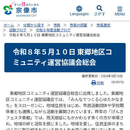
Languages
MENU
さがす
ホーム
分類から探す
市政
市長の部屋
市長通信
活動ブログ
令和８年度活動ブログ
令和８年５月１０日 東郷地区コミュニティ運営協議会総会
令和８年５月１０日 東郷地区コ
ミュニティ運営協議会総会
最終更新日：
2026年5月13日
（ID:9970）
印刷
東郷地区コミュニティ運営協議会総会に出席しました。東郷地
区コミュニティ運営協議会では、「みんなでつくる心ゆたかなま
ち」をスローガンに、地域住民をはじめ、市民活動団体や学校関
係者とも連携しながら活動を展開されています。昨年の「げんき
フェスタ東郷」では、雨天順延にもかかわらず多くの方が来場さ
れ、地域の絆と活気を感じました。地域を愛し、住民主体のまち