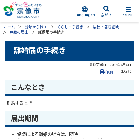
Languages
MENU
さがす
ホーム
分類から探す
くらし・手続き
届出・各種証明
戸籍の届出
離婚届の手続き
離婚届の手続き
最終更新日：
2024年6月5日
（ID:996）
印刷
こんなとき
離婚するとき
届出期間
協議による離婚の場合は、随時