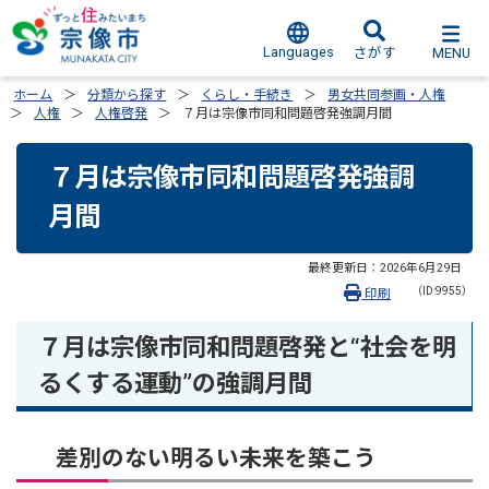
Languages
MENU
さがす
ホーム
分類から探す
くらし・手続き
男女共同参画・人権
人権
人権啓発
７月は宗像市同和問題啓発強調月間
７月は宗像市同和問題啓発強調
月間
最終更新日：
2026年6月29日
（ID:9955）
印刷
７月は宗像市同和問題啓発と“社会を明
るくする運動”の強調月間
差別のない明るい未来を築こう