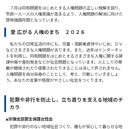
７月は同和問題をはじめとする人権問題の正しい理解を図り、
市民一人一人の人権意識が高まるよう、人権問題の解消に向けた
啓発強調月間となっています。
愛 広がる 人権のまち ２０２６
私たちの日常生活の中にも、児童・高齢者虐待やいじめ、ＤＶ
などさまざまな人権問題があります。また、近年はインターネッ
トを利用し、同和問題をはじめとするさまざまな人権に関する誹
謗中傷や差別発言などが社会問題となっています。人としての尊
厳が軽視されたり侵害されたりすることは決して許されません。
人権問題を自分自身のこととして、考え、行動していきましょ
う。あなたの言葉や態度がやさしい社会をつくります。
犯罪や非行を防止し、立ち直りを支える地域のチ
カラ
■
宗像支部更生保護女性会
犯罪や非行のない地域社会づくり、誰もが安心して暮らせる地