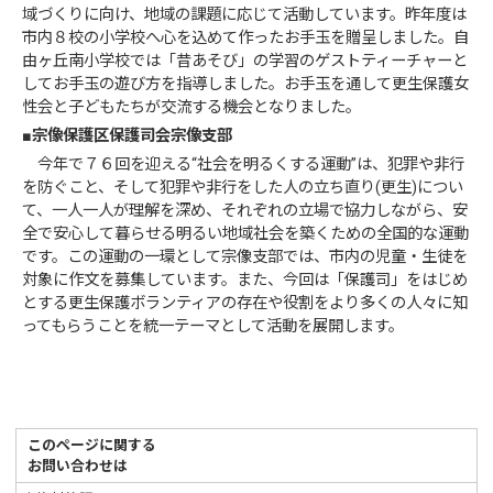
域づくりに向け、地域の課題に応じて活動しています。昨年度は
市内８校の小学校へ心を込めて作ったお手玉を贈呈しました。自
由ヶ丘南小学校では「昔あそび」の学習のゲストティーチャーと
してお手玉の遊び方を指導しました。お手玉を通して更生保護女
性会と子どもたちが交流する機会となりました。
■
宗像保護区保護司会宗像支部
今年で７６回を迎える“社会を明るくする運動”は、犯罪や非行
を防ぐこと、そして犯罪や非行をした人の立ち直り(更生)につい
て、一人一人が理解を深め、それぞれの立場で協力しながら、安
全で安心して暮らせる明るい地域社会を築くための全国的な運動
です。この運動の一環として宗像支部では、市内の児童・生徒を
対象に作文を募集しています。また、今回は「保護司」をはじめ
とする更生保護ボランティアの存在や役割をより多くの人々に知
ってもらうことを統一テーマとして活動を展開します。
このページに関する
お問い合わせは