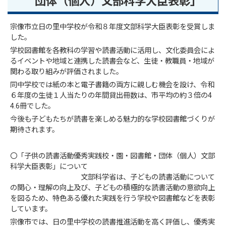
団体（個人）文部科学大臣表彰」
宗像市立日の里中学校が令和８年度文部科学大臣表彰を受賞しま
した。
学校図書館を各教科の学習や読書活動に活用し、文化委員会によ
るイベントや地域と連携した読書会など、生徒・教職員・地域が
関わる取り組みが評価されました。
同中学校では紙の本と電子書籍の両方に親しむ機会を設け、令和
６年度の生徒１人当たりの年間貸出冊数は、市平均の約３倍の4
4.6冊でした。
今後も子どもたちが読書を楽しめる魅力的な学校図書館づくりが
期待されます。
〇「子供の読書活動優秀実践校・園・図書館・団体（個人）文部
科学大臣表彰」について
文部科学省は、子どもの読書活動について
の関心・理解の向上及び、子どもの積極的な読書活動の意欲向上
を図るため、特色ある優れた実践を行う学校や図書館などを表彰
しています。
宗像市では、日の里中学校の読書推進活動を高く評価し、優秀実