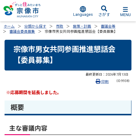
Languages
MENU
さがす
ホーム
分類から探す
市政
施策・計画
審議会等
審議会委員募集
宗像市男女共同参画推進懇話会【委員募集】
宗像市男女共同参画推進懇話会
【委員募集】
最終更新日：
2026年7月13日
（ID:9938）
印刷
※応募期間を延長しました。
概要
主な審議内容