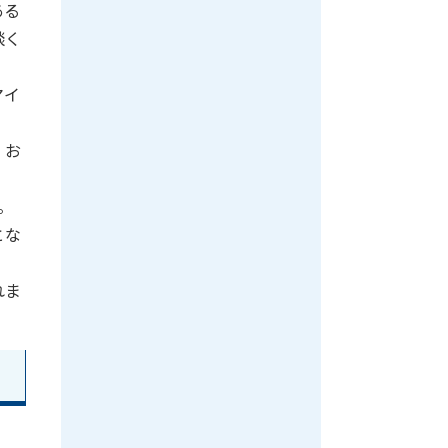
ある
談く
マイ
、お
。
とな
れま