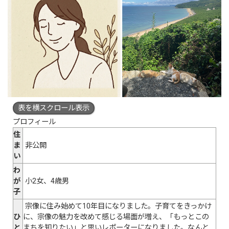
表を横スクロール表示
プロフィール
住
ま
非公開
い
わ
が
小2女、4歳男
子
宗像に住み始めて10年目になりました。子育てをきっかけ
ひ
に、宗像の魅力を改めて感じる場面が増え、「もっとこの
と
まちを知りたい」と思いレポーターになりました。なんと