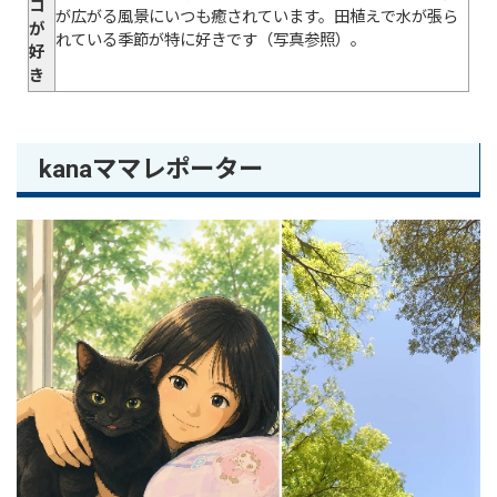
コ
が広がる風景にいつも癒されています。田植えで水が張ら
が
れている季節が特に好きです（写真参照）。
好
き
kanaママレポーター