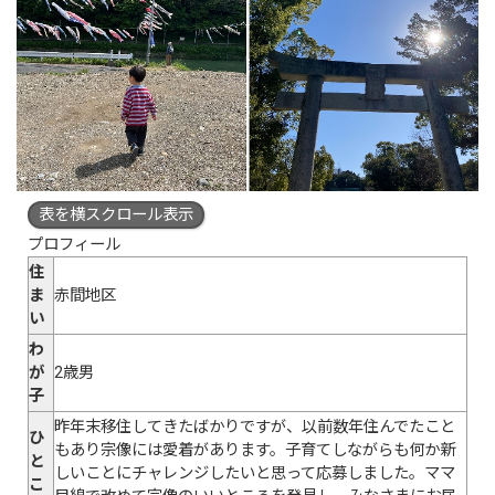
表を横スクロール表示
プロフィール
住
ま
赤間地区
い
わ
が
2歳男
子
昨年末移住してきたばかりですが、以前数年住んでたこと
ひ
もあり宗像には愛着があります。子育てしながらも何か新
と
しいことにチャレンジしたいと思って応募しました。ママ
こ