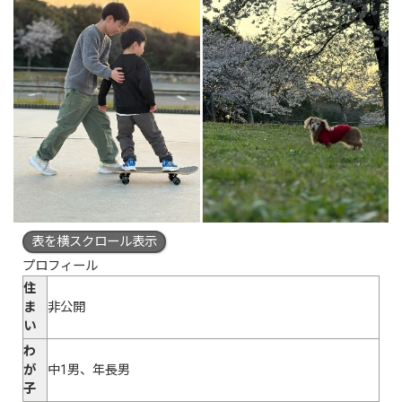
表を横スクロール表示
プロフィール
住
ま
非公開
い
わ
が
中1男、年長男
子