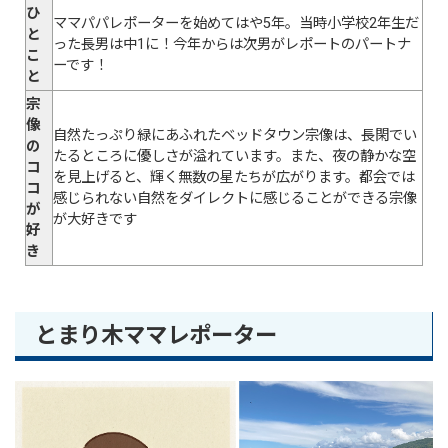
ひ
ママパパレポーターを始めてはや5年。当時小学校2年生だ
と
った長男は中1に！今年からは次男がレポートのパートナ
こ
ーです！
と
宗
像
自然たっぷり緑にあふれたベッドタウン宗像は、長閑でい
の
たるところに優しさが溢れています。また、夜の静かな空
コ
を見上げると、輝く無数の星たちが広がります。都会では
コ
感じられない自然をダイレクトに感じることができる宗像
が
が大好きです
好
き
とまり木ママレポーター