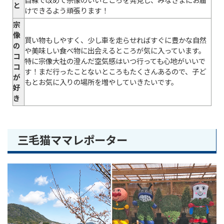
目線で改めて宗像のいいところを発見し、みなさまにお届
と
けできるよう頑張ります！
宗
像
買い物もしやすく、少し車を走らせればすぐに豊かな自然
の
や美味しい食べ物に出会えるところが気に入っています。
コ
特に宗像大社の澄んだ空気感はいつ行っても心地がいいで
コ
す！まだ行ったことないところもたくさんあるので、子ど
が
もとお気に入りの場所を増やしていきたいです。
好
き
三毛猫ママレポーター