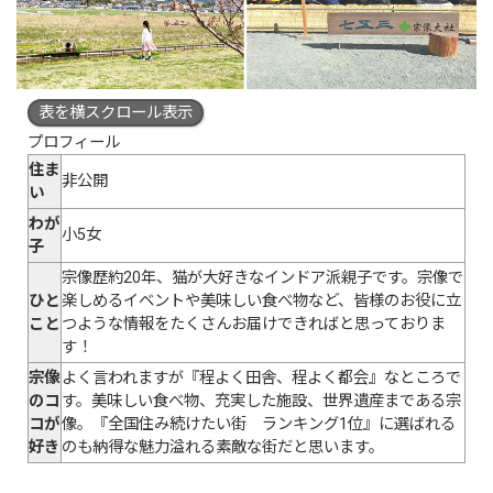
表を横スクロール表示
プロフィール
住ま
非公開
い
わが
小5女
子
宗像歴約20年、猫が大好きなインドア派親子です。宗像で
ひと
楽しめるイベントや美味しい食べ物など、皆様のお役に立
こと
つような情報をたくさんお届けできればと思っておりま
す！
宗像
よく言われますが『程よく田舎、程よく都会』なところで
のコ
す。美味しい食べ物、充実した施設、世界遺産まである宗
コが
像。『全国住み続けたい街 ランキング1位』に選ばれる
好き
のも納得な魅力溢れる素敵な街だと思います。