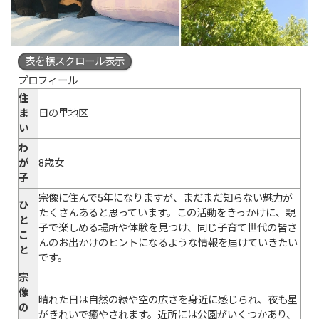
表を横スクロール表示
プロフィール
住
ま
日の里地区
い
わ
が
8歳女
子
宗像に住んで5年になりますが、まだまだ知らない魅力が
ひ
たくさんあると思っています。この活動をきっかけに、親
と
子で楽しめる場所や体験を見つけ、同じ子育て世代の皆さ
こ
んのお出かけのヒントになるような情報を届けていきたい
と
です。
宗
像
晴れた日は自然の緑や空の広さを身近に感じられ、夜も星
の
がきれいで癒やされます。近所には公園がいくつかあり、