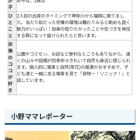
が
年中女、2歳女
子
ひ
2人目の出産のタイミングで神奈川から福岡に戻りまし
と
た。当たり前だった宗像の環境は離れてみると眺めも良く
こ
魅力がいっぱい！自身の知りたかったことや気づきを発信
と
する側になって届けられたらと思います。
宗
像
公園やコミセン、お店など便利なところもありながら、遠
の
くの山々や田畑が四季折々きれいで自然も身近に感じられ
コ
ます。個人的に電車と自然(草花)の風景がおすすめで、子
コ
ども達と一緒に走る電車を見て「貨物ー！ソニック！」と
が
話しています。
好
き
小野ママレポーター