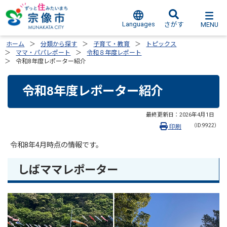
Languages
MENU
さがす
ホーム
分類から探す
子育て・教育
トピックス
ママ・パパレポート
令和８年度レポート
令和8年度レポーター紹介
令和8年度レポーター紹介
最終更新日：
2026年4月1日
（ID:9922）
印刷
令和8年4月時点の情報です。
しばママレポーター