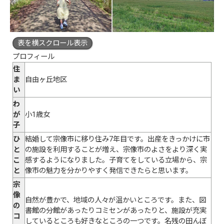
表を横スクロール表示
プロフィール
住
ま
自由ヶ丘地区
い
わ
が
小1歳女
子
ひ
結婚して宗像市に移り住み7年目です。出産をきっかけに市
と
の施設を利用することが増え、宗像市のよさをより深く実
こ
感するようになりました。子育てをしている立場から、宗
と
像市の魅力を分かりやすく発信できたらと思います。
宗
像
自然が豊かで、地域の人々が温かいところです。また、図
の
書館の分館があったりコミセンがあったりと、施設が充実
コ
しているところも好きなところの一つです。名残の田んぼ