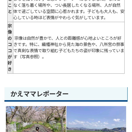
こ
なく落ち着く場所や、つい長居したくなる場所、人が自然
と
体で過ごしている空間に心惹かれます。子どもも大人も、安
心している時ほど表情がやわらぐ気がしています。
宗
像
の
宗像は自然が豊かで、人との距離感が心地よいところが好
コ
きです。特に、織幡神社から見た海の景色や、八所宮の祭事
コ
で真剣な表情で取り組む子どもたちの姿が印象に残っていま
が
す（写真参照）。
好
き
かえママレポーター