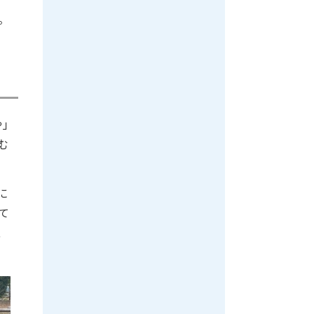
。
や」
む
に
て
、