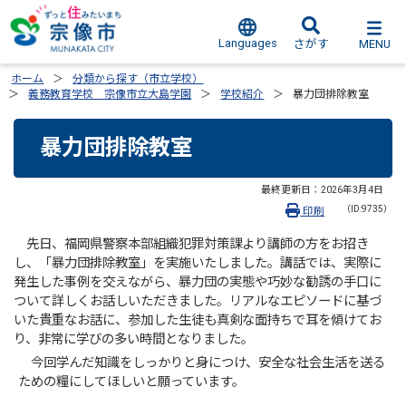
Languages
MENU
さがす
ホーム
分類から探す（市立学校）
義務教育学校 宗像市立大島学園
学校紹介
暴力団排除教室
暴力団排除教室
最終更新日：
2026年3月4日
（ID:9735）
印刷
先日、福岡県警察本部組織犯罪対策課より講師の方をお招き
し、「暴力団排除教室」を実施いたしました。講話では、実際に
発生した事例を交えながら、暴力団の実態や巧妙な勧誘の手口に
ついて詳しくお話しいただきました。リアルなエピソードに基づ
いた貴重なお話に、参加した生徒も真剣な面持ちで耳を傾けてお
り、非常に学びの多い時間となりました。
今回学んだ知識をしっかりと身につけ、安全な社会生活を送る
ための糧にしてほしいと願っています。