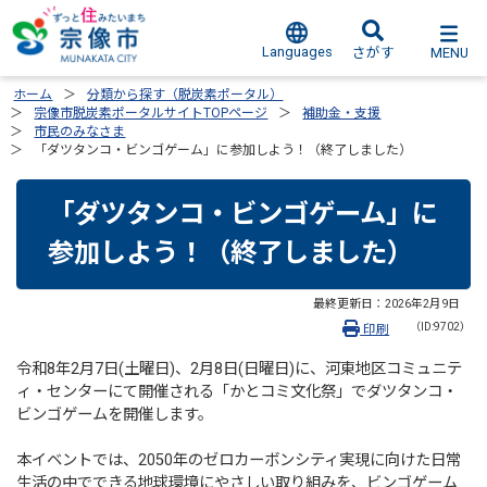
Languages
MENU
さがす
ホーム
分類から探す（脱炭素ポータル）
宗像市脱炭素ポータルサイトTOPページ
補助金・支援
市民のみなさま
「ダツタンコ・ビンゴゲーム」に参加しよう！（終了しました）
「ダツタンコ・ビンゴゲーム」に
参加しよう！（終了しました）
最終更新日：
2026年2月9日
（ID:9702）
印刷
令和8年2月7日(土曜日)、2月8日(日曜日)に、河東地区コミュニテ
ィ・センターにて開催される「かとコミ文化祭」でダツタンコ・
ビンゴゲームを開催します。
本イベントでは、2050年のゼロカーボンシティ実現に向けた日常
生活の中でできる地球環境にやさしい取り組みを、ビンゴゲーム