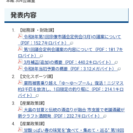
本館 304会議室
発表内容
【総務課 ・財政課】
令和8年第1回宗像市議会定例会(3月)の議案について
（PDF：152.7キロバイト）
第1回議会定例会議案の内容について（PDF：181.7キ
ロバイト）
3月補正(追加)の概要（PDF：440.2キロバイト）
令和8年当初予算の概要（PDF：3.12メガバイト）
【文化スポーツ課】
豪雨被害乗り越え「ゆ～ゆ～プール」復活！ニジマス
約3千匹を放流し、1日限定の釣り堀に（PDF：214.1キロ
バイト）
【産業政策課】
大島の甘夏と伝統の酒造りが融合 市支援で老舗酒蔵が
新クラフト酒開発（PDF：232.7キロバイト）
【産業政策課】
甘酸っぱい春の味覚を“食べて・集めて・巡る” 第18回