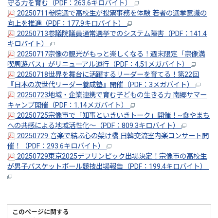
守る力を育む（PDF：263.6キロバイト）
20250711参院選で高校生が投票事務を体験 若者の選挙意識の
向上を推進（PDF：177.9キロバイト）
20250713参議院議員通常選挙でのシステム障害（PDF：141.4
キロバイト）
20250717宗像の観光がもっと楽しくなる！週末限定「宗像満
喫周遊バス」がリニューアル運行（PDF：4.51メガバイト）
20250718世界を舞台に活躍するリーダーを育てる！第22回
『日本の次世代リーダー養成塾』開催（PDF：3メガバイト）
20250723地域・企業連携で育む子どもの生きる力 南郷サマー
キャンプ開催（PDF：1.14メガバイト）
20250725宗像市で「知事といきいきトーク」開催！~食やまち
への共感による地域活性化～（PDF：809.3キロバイト）
20250729 音楽で結ぶ心の架け橋 日韓交流室内楽コンサート開
催！（PDF：293.6キロバイト）
20250729東京2025デフリンピック出場決定！宗像市の高校生
が男子バスケットボール競技出場報告（PDF：199.4キロバイト）
このページに関する