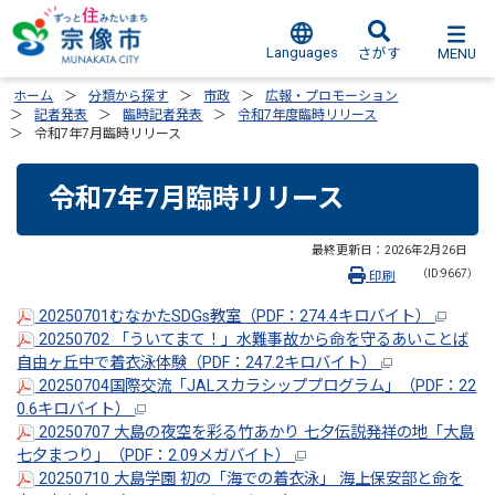
Languages
MENU
さがす
ホーム
分類から探す
市政
広報・プロモーション
記者発表
臨時記者発表
令和7年度臨時リリース
令和7年7月臨時リリース
令和7年7月臨時リリース
最終更新日：
2026年2月26日
（ID:9667）
印刷
20250701むなかたSDGs教室（PDF：274.4キロバイト）
20250702 「ういてまて！」水難事故から命を守るあいことば
自由ヶ丘中で着衣泳体験（PDF：247.2キロバイト）
20250704国際交流「JALスカラシッププログラム」（PDF：22
0.6キロバイト）
20250707 大島の夜空を彩る竹あかり 七夕伝説発祥の地「大島
七夕まつり」（PDF：2.09メガバイト）
20250710 大島学園 初の「海での着衣泳」 海上保安部と命を