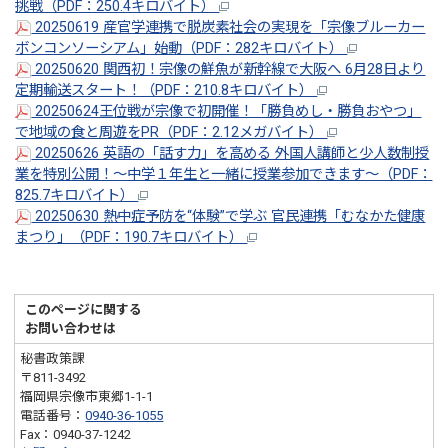
挑戦（PDF：250.4キロバイト）
20250619 産官学連携で脱炭素社会の実現を「宗像ブルーカー
ボンコンソーシアム」始動（PDF：282キロバイト）
20250620 関西初！宗像の鮮魚が新幹線で大阪へ 6月28日より
定期輸送スタート！（PDF：210.8キロバイト）
20250624王位戦が宗像で初開催！「勝負めし・勝負おやつ」
で地域の食と周遊をPR（PDF：2.12メガバイト）
20250626 英語の「話す力」を高める 外国人講師と少人数制授
業を特別公開！～中学１年生と一緒に授業参加できます～（PDF：
825.7キロバイト）
20250630 熱中症予防を“体験”で学ぶ 官民連携「むなかた健康
まつり」（PDF：190.7キロバイト）
このページに関する
お問い合わせは
秘書政策課
〒811-3492
福岡県宗像市東郷1-1-1
電話番号：
0940-36-1055
Fax：0940-37-1242