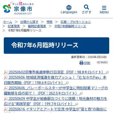
Languages
MENU
さがす
ホーム
分類から探す
市政
広報・プロモーション
記者発表
臨時記者発表
令和7年度臨時リリース
令和7年6月臨時リリース
令和7年6月臨時リリース
最終更新日：
2026年2月26日
（ID:9665）
印刷
20250602宗像市長選挙執行日決定（PDF：98.8キロバイト）
20250606 地域経済推進を強力プッシュ！「むなかたPay」本
日販売開始（PDF：198.6キロバイト）
20250606_バレーボールスターが中学生に特別授業 Vリーグの
躍動感を目の前で！（PDF：262.5キロバイト）
20250609 中学生が給食献立づくりに挑戦！地元食材の魅力を
広げる“実践学習”（PDF：199.7キロバイト）
20250616 イタリアとアートで交流 中学生が“音と色”の融合に