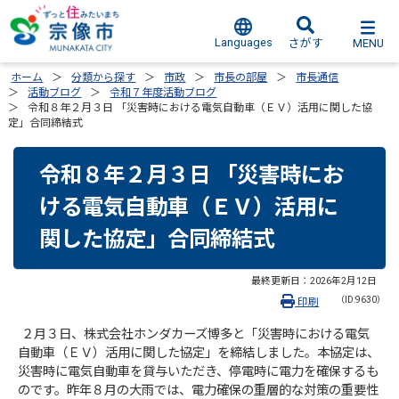
Languages
MENU
さがす
ホーム
分類から探す
市政
市長の部屋
市長通信
活動ブログ
令和７年度活動ブログ
令和８年２月３日 「災害時における電気自動車（ＥＶ）活用に関した協
定」合同締結式
令和８年２月３日 「災害時にお
ける電気自動車（ＥＶ）活用に
関した協定」合同締結式
最終更新日：
2026年2月12日
（ID:9630）
印刷
２月３日、株式会社ホンダカーズ博多と「災害時における電気
自動車（ＥＶ）活用に関した協定」を締結しました。本協定は、
災害時に電気自動車を貸与いただき、停電時に電力を確保するも
のです。昨年８月の大雨では、電力確保の重層的な対策の重要性