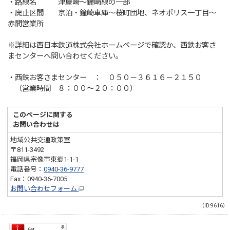
・路線名 津屋崎～鐘崎線の一部
・廃止区間 京泊・鐘崎車庫～桜町団地、ネオポリス一丁目～
赤間営業所
※詳細は西日本鉄道株式会社ホームページで確認か、西鉄お客さ
まセンターへ問い合わせください。
・西鉄お客さまセンター ： ０５０－３６１６－２１５０
（営業時間 ８：００～２０：００）
このページに関する
お問い合わせは
地域公共交通政策室
〒811-3492
福岡県宗像市東郷1-1-1
電話番号：
0940-36-9777
Fax：0940-36-7005
お問い合わせフォーム
（ID:9616）