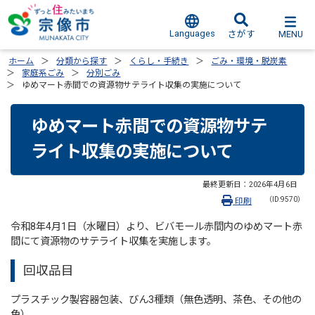
Languages
MENU
さがす
ホーム
分類から探す
くらし・手続き
ごみ・環境・脱炭素
家庭系ごみ
分別ごみ
ゆめマート赤間での資源物サテライト収集の実施について
ゆめマート赤間での資源物サテ
ライト収集の実施について
最終更新日：
2026年4月6日
（ID:9570）
印刷
令和8年4月1日（水曜日）より、ビバモール赤間内のゆめマート赤
間にて資源物のサテライト収集を実施します。
回収品目
プラスチック製容器包装、びん3種類（無色透明、茶色、その他の
色）