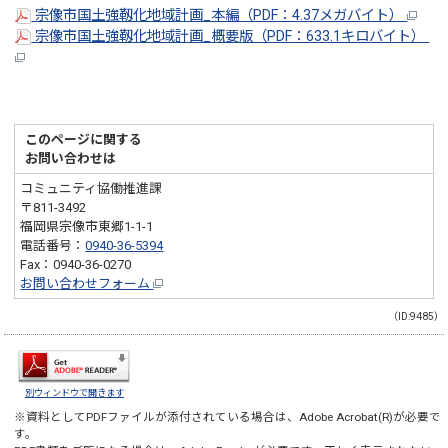
宗像市国土強靱化地域計画_本編（PDF：4.37メガバイト）
宗像市国土強靱化地域計画_概要版（PDF：633.1キロバイト）
このページに関する
お問い合わせは
コミュニティ協働推進課
〒811-3492
福岡県宗像市東郷1-1-1
電話番号：
0940-36-5394
Fax：0940-36-0270
お問い合わせフォーム
（ID:9485）
別ウィンドウで開きます
※資料としてPDFファイルが添付されている場合は、
Adobe Acrobat(R)
が必要で
す。