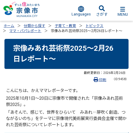
Languages
MENU
さがす
ホーム
分類から探す
子育て・教育
トピックス
ママ・パパレポート
宗像みあれ芸術祭2025～2月26日レポート～
宗像みあれ芸術祭2025～2月26
日レポート～
最終更新日：
2026年2月26日
（ID:9458）
印刷
こんにちは、かえママレポーターです。
2025年10月1日〜20日に宗像市で開催された「宗像みあれ芸術
祭2025」。
「あそんで、感じて、世界をひらいて みあれ―芽吹く創造、つ
ながるいのち」をテーマに宗像現代美術展実行委員会主催で開か
れた芸術祭についてレポートします。