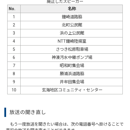
廃止したスピーカー
No.
名称
1
鐘崎道路脇
2
北町公民館
3
浜の上公民館
4
NTT鐘崎陸揚室
5
さつき松原駐車場
6
神湊汚水中継ポンプ場
7
昭和町集会場
8
勝浦浜道路脇
9
井牟田集会場
10
玄海地区コミュニティ・センター
放送の聞き直し
もう一度放送を聞きたい場合は、次の電話番号へ掛けることで