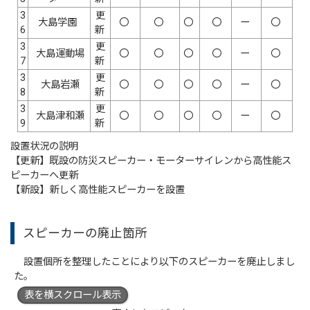
3
更
大島学園
〇
〇
〇
〇
ー
〇
6
新
3
更
大島運動場
〇
〇
〇
〇
ー
〇
7
新
3
更
大島岩瀬
〇
〇
〇
〇
ー
〇
8
新
3
更
大島津和瀬
〇
〇
〇
〇
ー
〇
9
新
設置状況の説明
【更新】既設の防災スピーカー・モーターサイレンから高性能ス
ピーカーへ更新
【新設】新しく高性能スピーカーを設置
スピーカーの廃止箇所
設置個所を整理したことにより以下のスピーカーを廃止しまし
た。
表を横スクロール表示