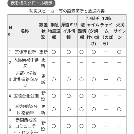
表を横スクロール表示
防災スピーカー等の設置箇所と放送内容
17時チ
12時
設置
緊急
弾道ミサ
避
ャイム
チャイ
火災
N
名称
状
地震速
イル情
難情
(夕焼
ム
サイレ
o.
況
報
報
報
け小焼
（のば
ン
け)
ら）
1
宗像市役所
更新
〇
〇
〇
〇
ー
〇
大島簡易中継
更
2
ー
ー
ー
ー
ー
ー
局
新
吉武小学校
更
3
北側道路向か
〇
〇
〇
〇
ー
〇
新
い
新
4
広陵台北公園
〇
〇
〇
〇
ー
ー
設
消防団第2分
更
5
〇
〇
〇
〇
ー
〇
団格納庫
新
赤間西地区
新
6
コミュニテ
〇
〇
〇
〇
ー
ー
設
ィ・センター