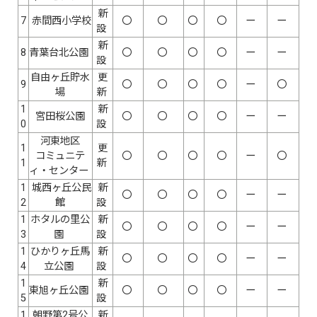
新
7
赤間西小学校
〇
〇
〇
〇
ー
ー
設
新
8
青葉台北公園
〇
〇
〇
〇
ー
ー
設
自由ヶ丘貯水
更
9
〇
〇
〇
〇
ー
〇
場
新
1
新
宮田桜公園
〇
〇
〇
〇
ー
ー
0
設
河東地区
1
更
コミュニテ
〇
〇
〇
〇
ー
〇
1
新
ィ・センター
1
城西ヶ丘公民
新
〇
〇
〇
〇
ー
ー
2
館
設
1
ホタルの里公
新
〇
〇
〇
〇
ー
ー
3
園
設
1
ひかりヶ丘馬
新
〇
〇
〇
〇
ー
ー
4
立公園
設
1
新
東旭ヶ丘公園
〇
〇
〇
〇
ー
ー
5
設
1
朝野第2号公
新