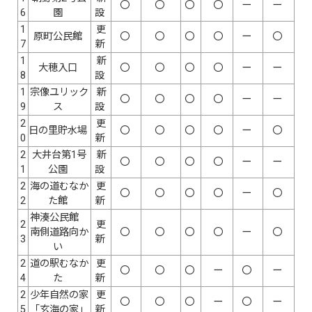
〇
〇
〇
〇
ー
ー
6
園
設
1
更
原町公民館
〇
〇
〇
〇
ー
〇
7
新
1
新
大穂入口
〇
〇
〇
〇
ー
ー
8
設
1
宗像ユリック
新
〇
〇
〇
〇
ー
ー
9
ス
設
2
更
日の里貯水場
〇
〇
〇
〇
ー
〇
0
新
2
大井台第1号
新
〇
〇
〇
〇
ー
ー
1
公園
設
2
海の道むなか
更
〇
〇
〇
〇
ー
〇
2
た館
新
神湊公民館
2
更
南側道路向か
〇
〇
〇
〇
ー
〇
3
新
い
2
道の駅むなか
更
〇
〇
〇
ー
〇
ー
4
た
新
2
少年自然の家
更
〇
〇
〇
ー
〇
ー
5
「玄海の家」
新