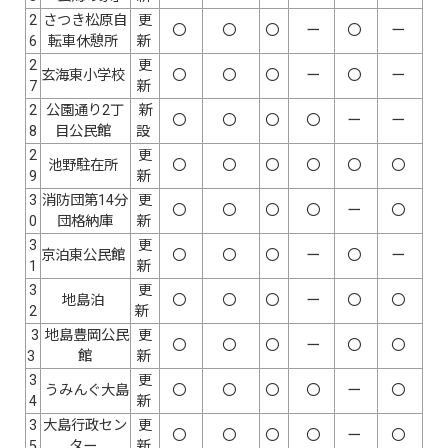
2
さつき松原自
更
〇
〇
〇
ー
〇
ー
6
転車休憩所
新
2
更
玄海東小学校
〇
〇
〇
ー
〇
ー
7
新
2
公園通り2丁
新
〇
〇
〇
〇
ー
ー
8
目公民館
設
2
更
池野駐在所
〇
〇
〇
〇
〇
〇
9
新
3
消防団第14分
更
〇
〇
〇
〇
ー
〇
0
団格納庫
新
3
更
京泊東公民館
〇
〇
〇
ー
〇
ー
1
新
3
更
地島泊
〇
〇
〇
ー
〇
〇
2
新
3
地島豊岡公民
更
〇
〇
〇
ー
〇
〇
3
館
新
3
更
うみんぐ大島
〇
〇
〇
〇
ー
〇
4
新
3
大島行政セン
更
〇
〇
〇
〇
ー
〇
5
ター
新