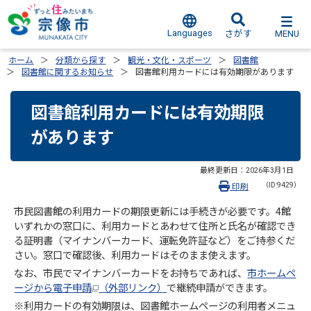
Languages
MENU
さがす
ホーム
分類から探す
観光・文化・スポーツ
図書館
図書館に関するお知らせ
図書館利用カードには有効期限があります
図書館利用カードには有効期限
があります
最終更新日：
2026年3月1日
（ID:9429）
印刷
市民図書館の利用カードの期限更新には手続きが必要です。4館
いずれかの窓口に、利用カードとあわせて住所と氏名が確認でき
る証明書（マイナンバーカード、運転免許証など）をご持参くだ
さい。窓口で確認後、利用カードはそのまま使えます。
なお、市民でマイナンバーカードをお持ちであれば、
市ホームペ
ージから電子申請
（外部リンク）
で継続申請ができます。
※利用カードの有効期限は、図書館ホームページの利用者メニュ