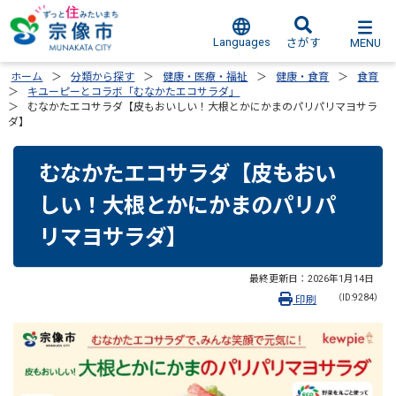
Languages
MENU
さがす
ホーム
分類から探す
健康・医療・福祉
健康・食育
食育
キユーピーとコラボ「むなかたエコサラダ」
むなかたエコサラダ【皮もおいしい！大根とかにかまのパリパリマヨサラ
ダ】
むなかたエコサラダ【皮もおい
しい！大根とかにかまのパリパ
リマヨサラダ】
最終更新日：
2026年1月14日
（ID:9284）
印刷