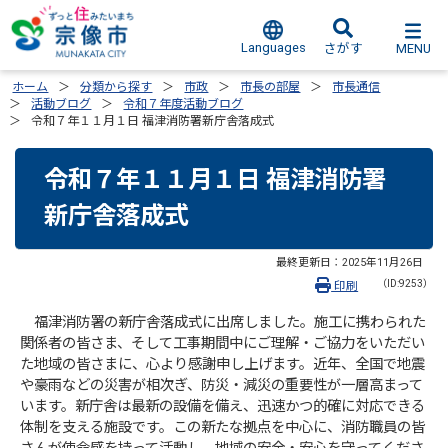
Languages
MENU
さがす
ホーム
分類から探す
市政
市長の部屋
市長通信
活動ブログ
令和７年度活動ブログ
令和７年１１月１日 福津消防署新庁舎落成式
令和７年１１月１日 福津消防署
新庁舎落成式
最終更新日：
2025年11月26日
（ID:9253）
印刷
福津消防署の新庁舎落成式に出席しました。施工に携わられた
関係者の皆さま、そして工事期間中にご理解・ご協力をいただい
た地域の皆さまに、心より感謝申し上げます。近年、全国で地震
や豪雨などの災害が相次ぎ、防災・減災の重要性が一層高まって
います。新庁舎は最新の設備を備え、迅速かつ的確に対応できる
体制を支える施設です。この新たな拠点を中心に、消防職員の皆