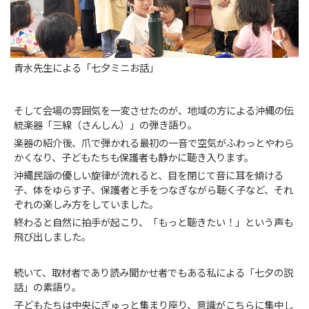
青水先生による「七夕ミニお話」
そして会場の雰囲気を一変させたのが、地域の方による沖縄の伝
統楽器「三線（さんしん）」の弾き語り。
楽器の紹介後、爪で弾かれる最初の一音で空気がふわっとやわら
かくなり、子どもたちも保護者も静かに聴き入ります。
沖縄民謡の優しい旋律が流れると、目を閉じて音に耳を傾ける
子、体をゆらす子、保護者と手をつなぎながら聴く子など、それ
ぞれの楽しみ方をしていました。
終わると自然に拍手が起こり、「もっと聴きたい！」という声も
飛び出しました。
続いて、取材者であり読み聞かせ者でもある私による「七夕の説
話」の素語り。
子どもたちは中央にぎゅっと集まり座り、意識がこちらに集中し