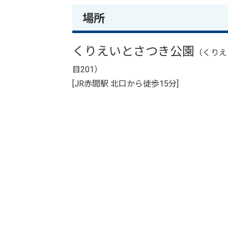
場所
くりえいとさつき公園
（くりえ
目201）
[JR赤間駅 北口から徒歩15分]