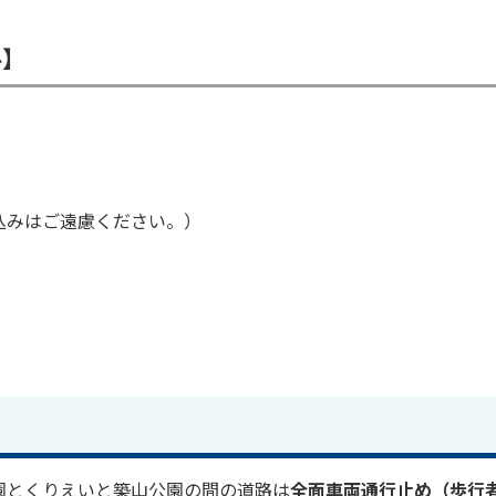
料】
込みはご遠慮ください。）
園とくりえいと築山公園の間の道路は
全面車両通行止め（歩行