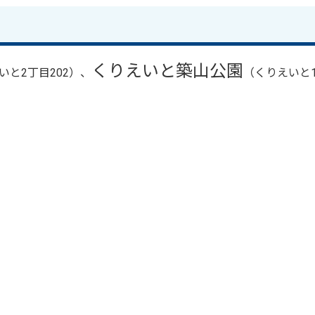
くりえいと築山公園
いと2丁目202）、
（くりえいと