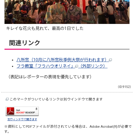
キレイな花火も見れて、最高の1日でした
関連リンク
八所宮（10月に八所宮秋季例大祭が行われます）
フラ教室「フラハウオリネイ」
（外部リンク）
（表記はレポーターの表現を優先しています）
（ID:9152）
このマークがついているリンクは別ウインドウで開きます
別ウィンドウで開きます
※資料としてPDFファイルが添付されている場合は、
Adobe Acrobat(R)
が必要で
す。