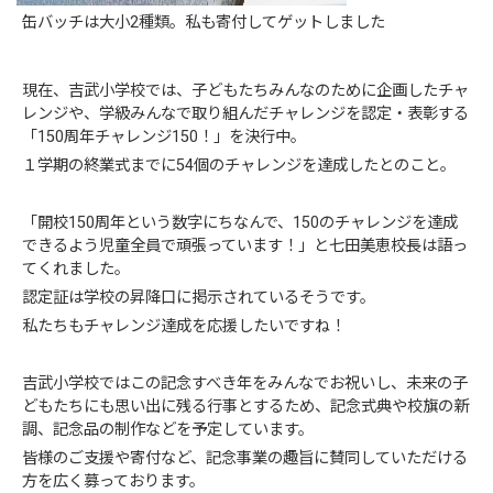
缶バッチは大小2種類。私も寄付してゲットしました
現在、吉武小学校では、子どもたちみんなのために企画したチャ
レンジや、学級みんなで取り組んだチャレンジを認定・表彰する
「150周年チャレンジ150！」を決行中。
１学期の終業式までに54個のチャレンジを達成したとのこと。
「開校150周年という数字にちなんで、150のチャレンジを達成
できるよう児童全員で頑張っています！」と七田美恵校長は語っ
てくれました。
認定証は学校の昇降口に掲示されているそうです。
私たちもチャレンジ達成を応援したいですね！
吉武小学校ではこの記念すべき年をみんなでお祝いし、未来の子
どもたちにも思い出に残る行事とするため、記念式典や校旗の新
調、記念品の制作などを予定しています。
皆様のご支援や寄付など、記念事業の趣旨に賛同していただける
方を広く募っております。