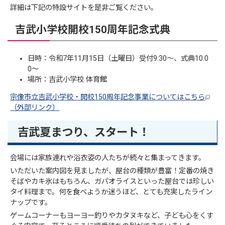
詳細は下記の特設サイトを是非ご覧ください。
吉武小学校開校150周年記念式典
日時：令和7年11月15日（土曜日）受付9:30〜、式典10:0
0〜
場所：吉武小学校 体育館
宗像市立吉武小学校・開校150周年記念事業についてはこちら
（外部リンク）
吉武夏まつり、スタート！
会場には家族連れや浴衣姿の人たちが続々と集まってきます。
いただいた案内図を見ましたが、屋台の種類が豊富！定番の焼き
そばやカキ氷はもちろん、ガパオライスといった屋台では珍しい
タイ料理まで。何を食べようか迷うほど、とても充実したライン
ナップです。
ゲームコーナーもヨーヨー釣りやカタヌキなど、子ども心をくす