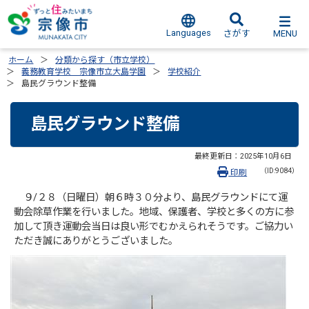
Languages
MENU
さがす
ホーム
分類から探す（市立学校）
義務教育学校 宗像市立大島学園
学校紹介
島民グラウンド整備
島民グラウンド整備
最終更新日：
2025年10月6日
（ID:9084）
印刷
９/２８（日曜日）朝６時３０分より、
島民グラウンドにて運
動会除草作業を行いました。地域、保護者、
学校と多くの方に参
加して頂き運動会当日は良い形でむかえられそ
うです。ご協力い
ただき誠にありがとうございました。