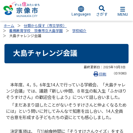
Languages
MENU
さがす
ホーム
分類から探す（市立学校）
義務教育学校 宗像市立大島学園
学校紹介
大島チャレンジ会議
大島チャレンジ会議
最終更新日：
2025年10月3日
（ID:9080）
印刷
本年度、4，5，6年生14人で行っている学級会、「大島チャレ
ンジ会議」では、議題『新しい仲間、８年生の転入生「ふかほり
そうすけさん」の歓迎会をしよう』について話し合いました。
「まだあまり話したことがないそうすけさんと仲よくなるため
には」という問いに対してみんなで知恵を出し合い、14人全員
で合意を形成する子どもたちの姿にとても感心しました。
決定事項は、『(1)給食時間に「そうすけさんクイズ」をする