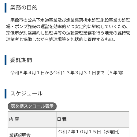
業務の目的
宗像市の公共下水道事業及び漁業集落排水処理施設事業の処理
場・ポンプ施設の運営を効率的かつ安定的に継続していくため、
宗像市が別途契約し処理場等の運転管理業務を行う地元の維持管
理業者と協働しながら処理場等を包括的に管理するもの。
委託期間
令和８年４月１日から令和１３年３月３１日まで（５年間）
スケジュール
表を横スクロール表示
内 容
日 程
令和７年１０月１５日（水曜日）
業務説明会