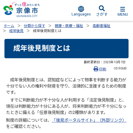
Languages
MENU
さがす
ホーム
分類から探す
健康・医療・福祉
高齢者福祉
成年後見
成年後見制度とは
成年後見制度とは
最終更新日：
2025年10月7日
（ID:9068）
印刷
成年後見制度とは、認知症などによって物事を判断する能力が
十分でない人の権利や財産を守り、法律的に支援するための制度
です。
すでに判断能力が不十分な人が利用する「法定後見制度」と、
現在は判断能力が十分にある人が、将来判断能力が不十分になっ
たときに備える「任意後見制度」の2種類があります。
制度の詳細については、
「後見ポータルサイト」（外部リンク）
をご確認ください。