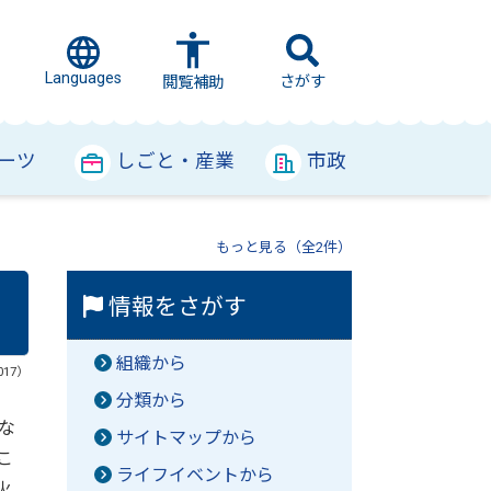
Languages
さがす
閲覧補助
ーツ
しごと・産業
市政
もっと見る（全2件）
情報をさがす
組織から
017）
分類から
な
サイトマップから
こ
ライフイベントから
火