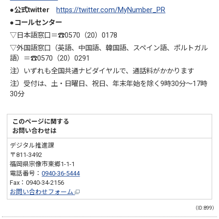
●公式twitter
https://twitter.com/MyNumber_PR
●コールセンター
▽日本語窓口＝☎0570（20）0178
▽外国語窓口（英語、中国語、韓国語、スペイン語、ポルトガル
語）＝☎0570（20）0291
注）いずれも全国共通ナビダイヤルで、通話料がかかります
注）受付は、土・日曜日、祝日、年末年始を除く9時30分～17時
30分
このページに関する
お問い合わせは
デジタル推進課
〒811-3492
福岡県宗像市東郷1-1-1
電話番号：
0940-36-5444
Fax：0940-34-2156
お問い合わせフォーム
（ID:899）