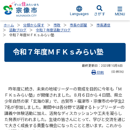
Languages
MENU
さがす
ホーム
分類から探す
市政
市長の部屋
市長通信
活動ブログ
令和７年度活動ブログ
令和７年度ＭＦＫｓみらい塾
令和７年度ＭＦＫｓみらい塾
最終更新日：
2025年10月6日
（ID:8936）
印刷
咋年度に続き、未来の地域リーダーの育成を目的に今年も「Ｍ
ＦＫｓみらい塾」が開催されました。８月６日から４日間、県立
少年自然の家「玄海の家」で、古賀市・福津市・宗像市の中学生2
7名が参加しました。期間中は各分野で活躍するトップリーダーの
講義や体験活動に加え、活発なディスカッションや工夫を凝らし
た発表が行われました。生徒の皆さんにとって、学びと交流を通じ
て大きく成長する貴重な機会になったことと思います。これから